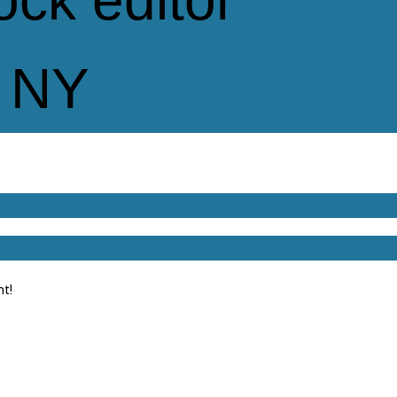
ock editor
 NY
nt!